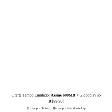
Autor(a)
Mateus Martins
Mateus Martins, graduado em Administração pelo IFPB-PB e
com MBA em Marketing Digital, é um profissional com mais
de 3 anos de experiência, como Produtor de Conteúdo, ele se
destaca sendo um especialista na operadora Claro.
Conheça mais sobre o(a) autor(a)
Oferta Tempo Limitado:
Assine 600MB
+ Globoplay só
R$99,90!
🛒 Compre Online
🟢 Compre Pelo WhatsApp