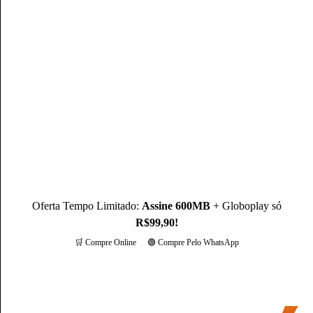
com MBA em Marketing Digital, é um profissional com mais
de 3 anos de experiência, como Produtor de Conteúdo, ele se
destaca sendo um especialista na operadora Claro.
Conheça mais sobre o(a) autor(a)
Oferta Tempo Limitado:
Assine 600MB
+ Globoplay só
R$99,90!
🛒 Compre Online
🟢 Compre Pelo WhatsApp
Mais opções