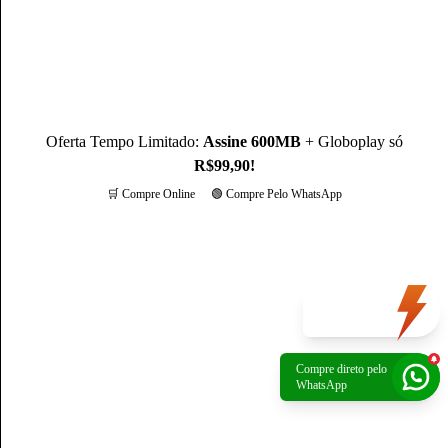
Oferta Tempo Limitado:
Assine 600MB
+ Globoplay só
R$99,90!
🛒 Compre Online
🟢 Compre Pelo WhatsApp
Mais opções
Oferta
do dia
Compre direto pelo
Política de Privacidade
|
Portal de privacidade
| © 2026 Claro - Gerenciado por
WhatsApp
Escale. Todos os direitos reservados.
*A rede não é composta integralmente por fibra ótica. O trecho final de conexão é
composto por cabos coaxiais.
*Preços apresentados são referência para São Paulo, verifique os preços na sua