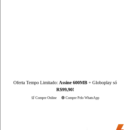
com MBA em Marketing Digital, é um profissional com mais
de 3 anos de experiência, como Produtor de Conteúdo, ele se
destaca sendo um especialista na operadora Claro.
Conheça mais sobre o(a) autor(a)
Oferta Tempo Limitado:
Assine 600MB
+ Globoplay só
R$99,90!
🛒 Compre Online
🟢 Compre Pelo WhatsApp
Mais opções